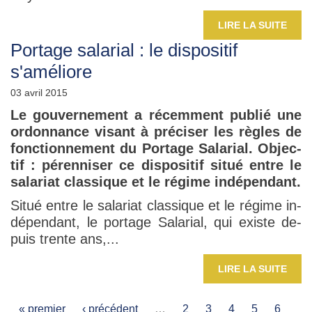
LIRE LA SUITE
Portage salarial : le dispositif
s'améliore
03 avril 2015
Le gou­ver­ne­ment a ré­cem­ment pu­blié une
or­don­nance vi­sant à pré­ci­ser les règles de
fonc­tion­ne­ment du Por­tage Sa­la­rial. Ob­jec­
tif : pé­ren­ni­ser ce dis­po­si­tif situé entre le
sa­la­riat clas­sique et le ré­gime in­dé­pen­dant.
Situé entre le sa­la­riat clas­sique et le ré­gime in­
dé­pen­dant, le por­tage Sa­la­rial, qui existe de­
puis trente ans,...
LIRE LA SUITE
« premier
‹ précédent
…
2
3
4
5
6