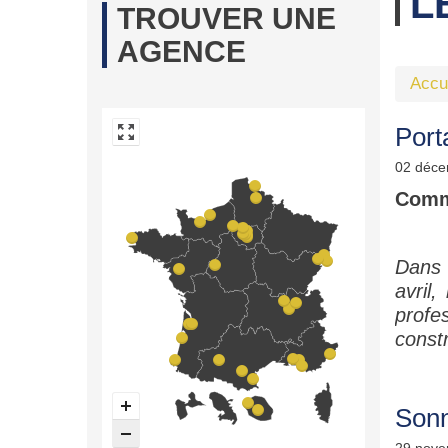
L
TROUVER UNE
AGENCE
Accu
Port
02 déce
Comm
Dans 
avril,
profe
constr
Sonn