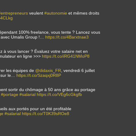
#entrepreneurs
veulent
#autonomie
et mêmes droits
0S4CLkg
dépendant 100% freelance, vous tente ? Lancez vous
ce avec Umalis Group !…
https://t.co/4Barxtnae3
ez à vous lancer ? Évaluez votre salaire net en
mulateur en ligne >>>
https://t.co/iRG41NMoP8
rer les équipes de
@didaxis_FR
, vendredi 6 juillet
n sur le…
https://t.co/Szaqxj0R8P
ent sortir du chômage à 50 ans grâce au portage
#portage
#salarial
https://t.co/VEg6cGkgfb
seils aux portés pour un été profitable
ge
#salarial
https://t.co/T0K39sROe8