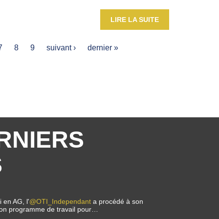
LIRE LA SUITE
7
8
9
suivant ›
dernier »
RNIERS
S
 en AG, l'
@OTI_Independant
a procédé à son
i son programme de travail pour…