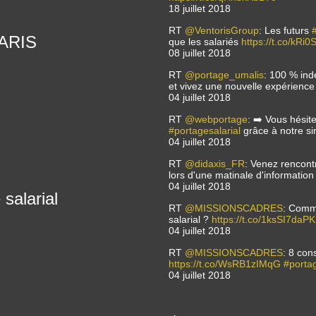
18 juillet 2018
RT
@VentorisGroup
: Les futurs
 PARIS
que les salariés
https://t.co/kRi
08 juillet 2018
RT
@portage_umalis
: 100 % in
et vivez une nouvelle expérien
04 juillet 2018
RT
@webportage
: ➡️ Vous hésit
#portagesalarial
grâce à notre si
04 juillet 2018
RT
@didaxis_FR
: Venez rencont
lors d'une matinale d'informatio
04 juillet 2018
salarial
RT
@MISSIONSCADRES
: Comm
salarial ?
https://t.co/1ksSI7daPK
04 juillet 2018
RT
@MISSIONSCADRES
: 8 con
https://t.co/WsRB1zIMqG
#porta
04 juillet 2018