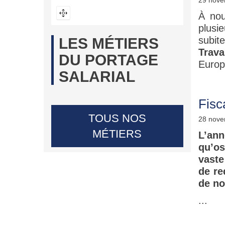
29 nove
À nou
plusi
subite
LES MÉTIERS
Trava
DU PORTAGE
Europe
SALARIAL
Fisc
TOUS NOS
28 nove
MÉTIERS
L’ann
qu’os
vaste
de re
de no
...