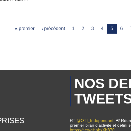
« premier
‹ précédent
1
2
3
4
5
6
NOS DE
TWEET
PRISES
RT
@OTI_Independant
: 📢 Réuni
premier bilan d'activité et défin
https://t.co/qHnbxXbB70