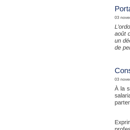
Port
03 nove
L’ordo
août 
un déc
de per
Cons
03 nove
À la s
salar
parte
Expri
profes