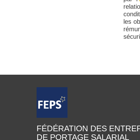
relat
condi
les ob
rémun
sécuri
FÉDÉRATION DES ENTRE
DE PORTAGE SALARIAL