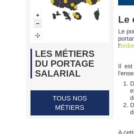
Le 
Le por
porta
l’
ordo
LES MÉTIERS
DU PORTAGE
Il est
SALARIAL
l'ense
D
e
d
TOUS NOS
D
MÉTIERS
d
A cett