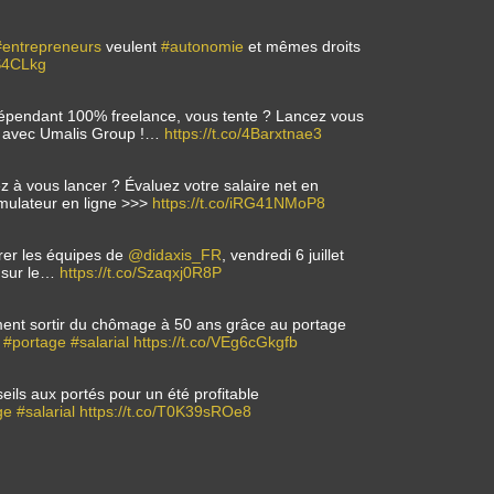
#entrepreneurs
veulent
#autonomie
et mêmes droits
0S4CLkg
dépendant 100% freelance, vous tente ? Lancez vous
ce avec Umalis Group !…
https://t.co/4Barxtnae3
ez à vous lancer ? Évaluez votre salaire net en
mulateur en ligne >>>
https://t.co/iRG41NMoP8
rer les équipes de
@didaxis_FR
, vendredi 6 juillet
n sur le…
https://t.co/Szaqxj0R8P
ent sortir du chômage à 50 ans grâce au portage
#portage
#salarial
https://t.co/VEg6cGkgfb
seils aux portés pour un été profitable
ge
#salarial
https://t.co/T0K39sROe8