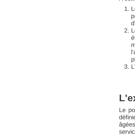
L
p
d
L
é
m
l
p
L
L'e
Le po
défini
âgées
servic