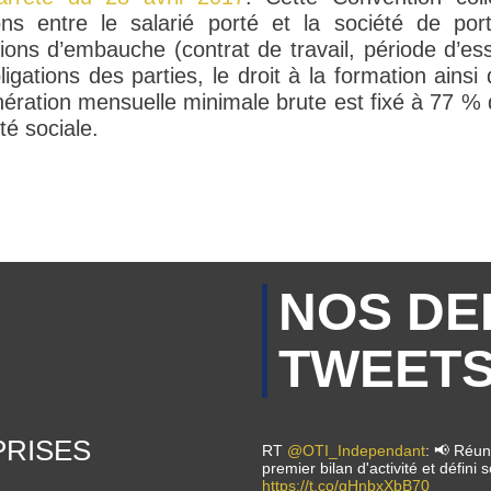
ions entre le salarié porté et la société de po
tions d’embauche (contrat de travail, période d’ess
ligations des parties, le droit à la formation ain
ération mensuelle minimale brute est fixé à 77 % d
té sociale.
NOS DE
TWEET
PRISES
RT
@OTI_Independant
: 📢 Réuni
premier bilan d'activité et défin
https://t.co/qHnbxXbB70