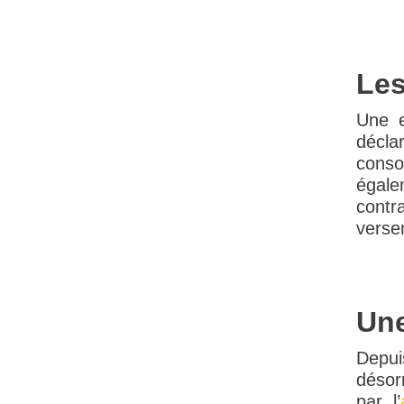
Les
Une e
déclar
conso
égalem
contr
versem
Une
Depui
désor
par l’