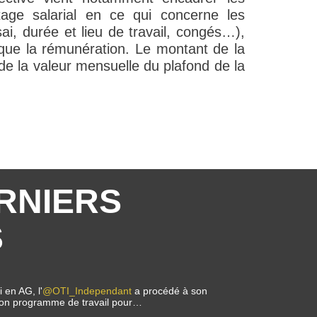
rtage salarial en ce qui concerne les
ai, durée et lieu de travail, congés…),
si que la rémunération. Le montant de la
e la valeur mensuelle du plafond de la
RNIERS
S
 en AG, l'
@OTI_Independant
a procédé à son
i son programme de travail pour…