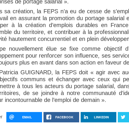
rises de portage salarial ».
s sa création, la FEPS n’a eu de cesse de s’emp
vail en assurant la promotion du portage salarial e
ciper à la création d’emplois durables en France
mble du territoire, et contribuer à la professionna
ivité hautement concurrentiel et en plein développe
ipe nouvellement élue se fixe comme objectif 
oppement pour renforcer son influence, ses servi
toujours plus en avant dans son action en faveur de
Patricia GUIGNARD, la FEPS doit « agir avec aud
bjectifs communs et échanger avec ceux qui pen
ettre à tous les acteurs du portage salarial, dans 
erritoires, de se joindre à notre communauté d’i
ur incontournable de l’emploi de demain ».
r
EMAIL
FACEBOOK
LINKEDIN