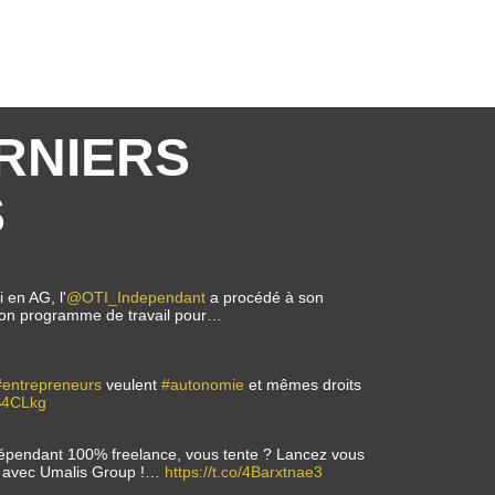
RNIERS
S
 en AG, l'
@OTI_Independant
a procédé à son
i son programme de travail pour…
#entrepreneurs
veulent
#autonomie
et mêmes droits
0S4CLkg
dépendant 100% freelance, vous tente ? Lancez vous
ce avec Umalis Group !…
https://t.co/4Barxtnae3