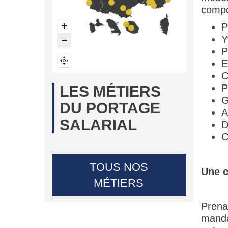
compo
P
Y
P
E
C
P
LES MÉTIERS
G
DU PORTAGE
A
SALARIAL
D
C
TOUS NOS
Une c
MÉTIERS
Prena
manda