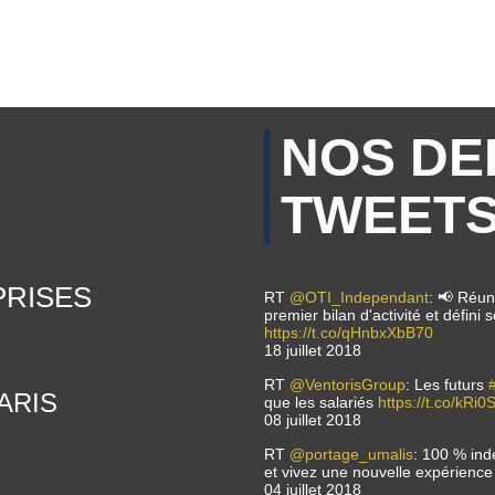
NOS DE
TWEET
PRISES
RT
@OTI_Independant
: 📢 Réuni
premier bilan d'activité et défin
https://t.co/qHnbxXbB70
18 juillet 2018
RT
@VentorisGroup
: Les futurs
 PARIS
que les salariés
https://t.co/kRi
08 juillet 2018
RT
@portage_umalis
: 100 % in
et vivez une nouvelle expérien
04 juillet 2018