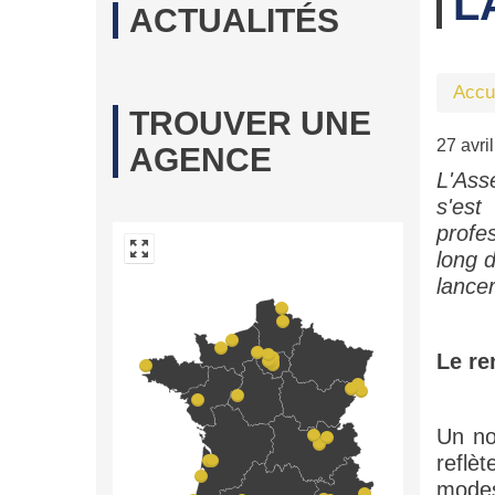
L
ACTUALITÉS
Accu
TROUVER UNE
27 avri
AGENCE
L'Ass
s'est
profe
long d
lance
Le re
Un no
reflè
modes