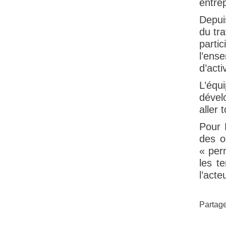
entrep
Depui
du tra
parti
l’ense
d’act
L’équ
dével
aller 
Pour 
des o
« perm
les t
l’acte
Partage