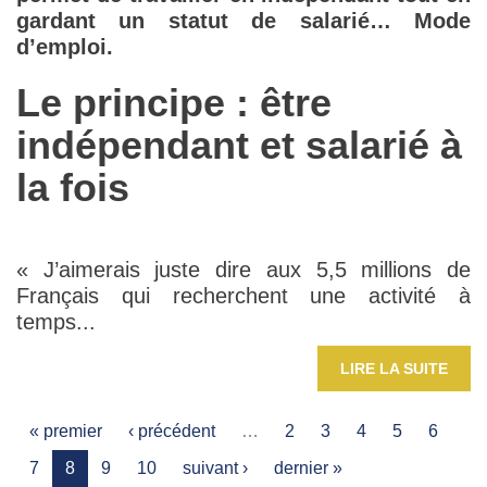
gardant un statut de salarié… Mode
d’emploi.
Le principe : être
indépendant et salarié à
la fois
« J’aimerais juste dire aux 5,5 millions de
Français qui recherchent une activité à
temps...
LIRE LA SUITE
« premier
‹ précédent
…
2
3
4
5
6
7
8
9
10
suivant ›
dernier »