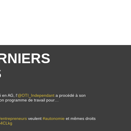
RNIERS
S
 en AG, l'
@OTI_Independant
a procédé à son
i son programme de travail pour…
#entrepreneurs
veulent
#autonomie
et mêmes droits
0S4CLkg