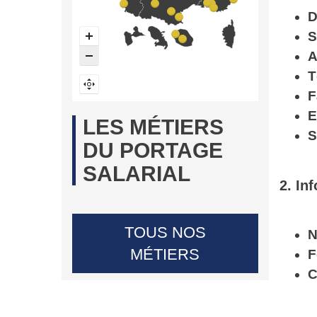
D
S
A
T
F
E
LES MÉTIERS
S
DU PORTAGE
SALARIAL
2. In
TOUS NOS
N
MÉTIERS
F
C