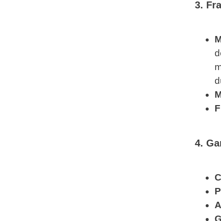
3. Fr
M
d
m
d
M
F
4. Ga
C
P
A
G