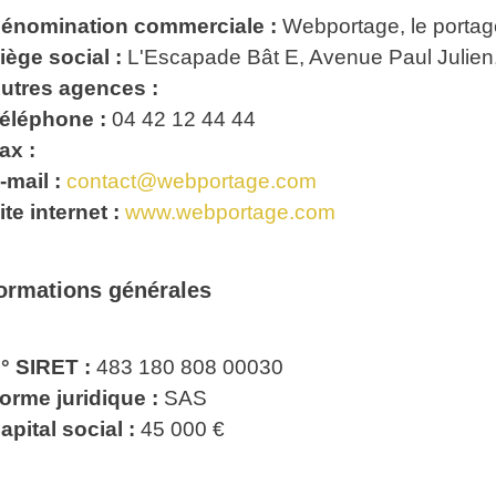
énomination commerciale :
Webportage, le portage
iège social :
L'Escapade Bât E, Avenue Paul Julien
utres agences :
éléphone :
04 42 12 44 44
ax :
-mail :
contact@webportage.com
ite internet :
www.webportage.com
formations générales
° SIRET :
483 180 808 00030
orme juridique :
SAS
apital social :
45 000 €