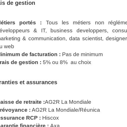
ais de gestion
étiers portés :
Tous les métiers non réglément
éveloppeurs & IT, business developpers, consul
arketing & communication, data scientist, designe
u web
inimum de facturation :
Pas de minimum
rais de gestion :
5% ou 8% au choix
ranties et assurances
aisse de retraite :
AG2R La Mondiale
révoyance :
AG2R La Mondiale/Réunica
ssurance RCP :
Hiscox
arantie financière :
Axa