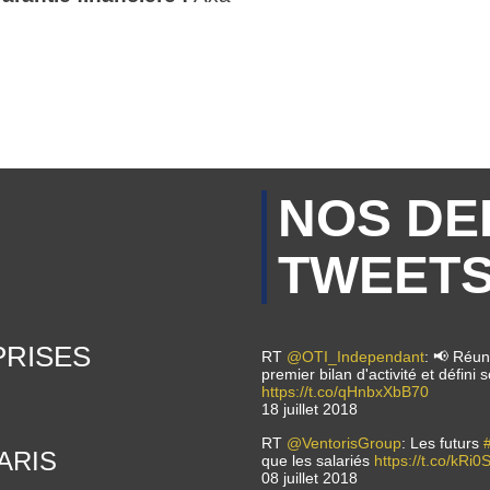
NOS DE
TWEET
PRISES
RT
@OTI_Independant
: 📢 Réuni
premier bilan d'activité et défin
https://t.co/qHnbxXbB70
18 juillet 2018
RT
@VentorisGroup
: Les futurs
 PARIS
que les salariés
https://t.co/kRi
08 juillet 2018