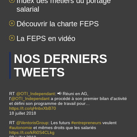
Index des métiers du portage
salarial
Découvrir la charte FEPS
La FEPS en vidéo
NOS DERNIERS
TWEETS
RT
@OTI_Independant
: 📢 Réuni en AG,
l'
@OTI_Independant
a procédé à son premier bilan d'activité
et défini son programme de travail pour…
https://t.co/qHnbxXbB70
18 juillet 2018
RT
@VentorisGroup
: Les futurs
#entrepreneurs
veulent
#autonomie
et mêmes droits que les salariés
https://t.co/kRi0S4CLkg