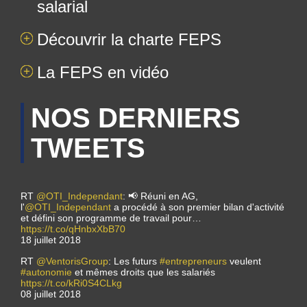
salarial
Découvrir la charte FEPS
La FEPS en vidéo
NOS DERNIERS
TWEETS
RT
@OTI_Independant
: 📢 Réuni en AG,
l'
@OTI_Independant
a procédé à son premier bilan d'activité
et défini son programme de travail pour…
https://t.co/qHnbxXbB70
18 juillet 2018
RT
@VentorisGroup
: Les futurs
#entrepreneurs
veulent
#autonomie
et mêmes droits que les salariés
https://t.co/kRi0S4CLkg
08 juillet 2018